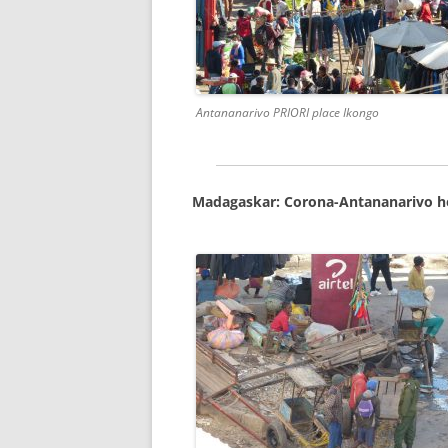
Antananarivo PRIORI place Ikongo
Madagaskar: Corona-Antananarivo he