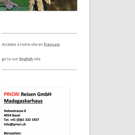
LUG ANTANANARIVO –
HALTIGKEIT
JULI : KLIMA UND WETTER IN
ANANJARY
MADAGASKAR
R ANKOMMEN
ONDERGEPÄCK BEI
AUGUST : KLIMA UND WETTER IN
INNENFLÜGEN
URANTS
EFMARKEN
MADAGASKAR
Accédez à notre site en
français
DAGASKAR
OKTOBER: KLIMA UND WETTER IN
MADAGASKAR
KAR
RESSUM
go to our
English
site
DEZEMBER : KLIMA UND WETTER
IN MADAGASKAR
NP
NP