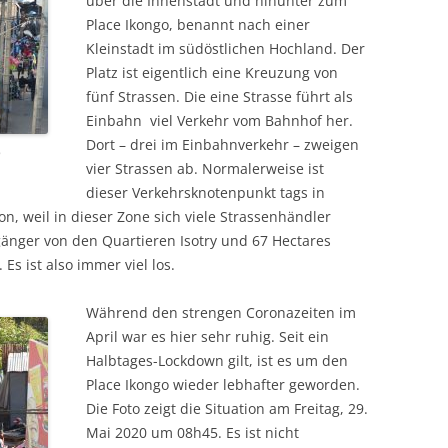
über die Innenstadt und hinunter zum
Place Ikongo, benannt nach einer
Kleinstadt im südöstlichen Hochland. Der
Platz ist eigentlich eine Kreuzung von
fünf Strassen. Die eine Strasse führt als
Einbahn viel Verkehr vom Bahnhof her.
Dort – drei im Einbahnverkehr – zweigen
o
vier Strassen ab. Normalerweise ist
dieser Verkehrsknotenpunkt tags in
on, weil in dieser Zone sich viele Strassenhändler
gänger von den Quartieren Isotry und 67 Hectares
s ist also immer viel los.
Während den strengen Coronazeiten im
April war es hier sehr ruhig. Seit ein
Halbtages-Lockdown gilt, ist es um den
Place Ikongo wieder lebhafter geworden.
Die Foto zeigt die Situation am Freitag, 29.
Mai 2020 um 08h45. Es ist nicht