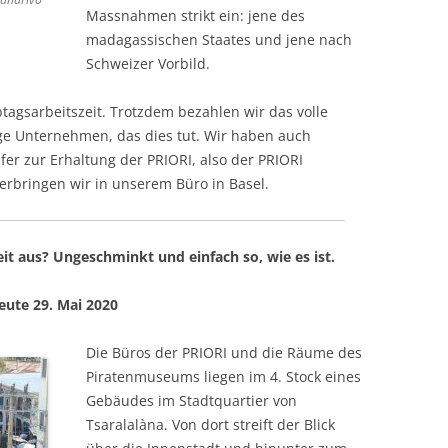
FAQ
Massnahmen strikt ein: jene des
madagassischen Staates und jene nach
OSTERN 2021 IN MADAG
Schweizer Vorbild.
CORONA MADAGASKAR A
btagsarbeitszeit. Trotzdem bezahlen wir das volle
2021
ige Unternehmen, das dies tut. Wir haben auch
er zur Erhaltung der PRIORI, also der PRIORI
rbringen wir in unserem Büro in Basel.
eit aus? Ungeschminkt und einfach so, wie es ist.
ute 29. Mai 2020
Die Büros der PRIORI und die Räume des
Piratenmuseums liegen im 4. Stock eines
Gebäudes im Stadtquartier von
Tsaralalàna. Von dort streift der Blick