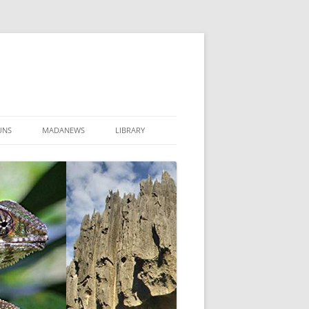
UNS
MADANEWS
LIBRARY
 2021
TAKT & TEAM
EN
NE STELLEN
021 BINNENFLÜGE MADAGASKAR
RTIPPS
ANSTALTUNGEN
MADAGASKARTAG 2025
BACK VON REISENDEN
MADAGASKARTAG 2024
AR
EIZER REISEGARANTIE
MADAGASKARTAG 2023
ADAGASKAR BINNENFLÜGE
AGEMENT IN MADAGASKAR
MADAGASKARTAG 2022