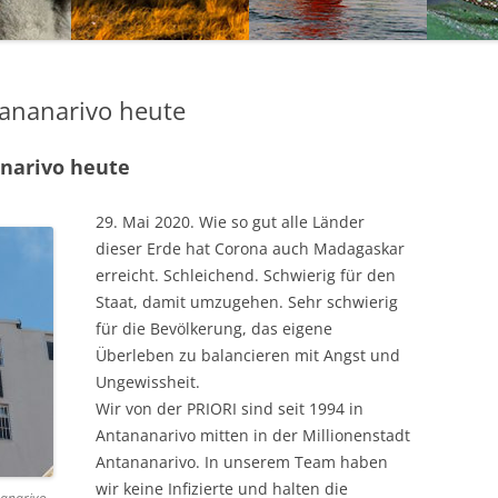
ION – REISEN
N – DAS LAND
SANFT LANDEN MADAGASKAR
F
HIBY KRATER
FRAUENREISE „LADIES ONLY“
MADAGASKAR REISEZEIT
NACH
M
 – REISEN
SEN
BISSAU –
CEAS – SOLIDARITÄTSREISE
REISE-AKTIVITÄTEN
FAI
S
ananarivo heute
 – REISEBERICHTE
FORMATIONEN
B
 GESUCHT
GASTRONOMIE & RESTA
BRI
BISSAU – DAS LAND
narivo heute
NATIONALPARKS IN MA
AGB
BISSAU – REISEN
WANDERN IN MADAGAS
IMP
29. Mai 2020. Wie so gut alle Länder
dieser Erde hat Corona auch Madagaskar
2022 WANDERUNGEN IN
erreicht. Schleichend. Schwierig für den
ANTANANARIVO
Staat, damit umzugehen. Sehr schwierig
für die Bevölkerung, das eigene
TREKKING IM MASOALA 
Überleben zu balancieren mit Angst und
TREKKING IM MAROJEJY 
Ungewissheit.
Wir von der PRIORI sind seit 1994 in
REISEBERICHTE
Antananarivo mitten in der Millionenstadt
Antananarivo. In unserem Team haben
REISE-BLOG
wir keine Infizierte und halten die
nanarivo