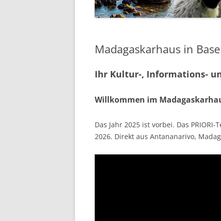
LA RÉUN
KOMORE
MOZAMBIQUE
ANOSIBE AMBO
KOMOREN
GUINEA-BISSAU
ZUBUCHERREI
GUINEA-
Madagaskarhaus in Base
KOMOREN
REISEIN
SÉNÉGAL
REISEPARTNER
GUINEA-
Ihr Kultur-, Informations- 
GUINEA-
Willkommen im Madagaskarhaus
Das Jahr 2025 ist vorbei. Das PRIORI
2026. Direkt aus Antananarivo, Madag