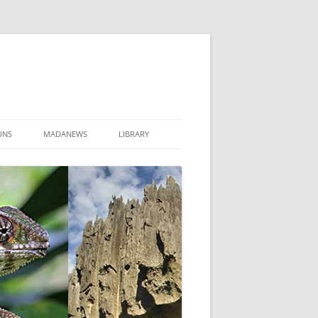
UNS
MADANEWS
LIBRARY
 2021
TAKT & TEAM
EN
NE STELLEN
021 BINNENFLÜGE MADAGASKAR
RTIPPS
ANSTALTUNGEN
MADAGASKARTAG 2025
BACK VON REISENDEN
MADAGASKARTAG 2024
AR
EIZER REISEGARANTIE
MADAGASKARTAG 2023
ADAGASKAR BINNENFLÜGE
AGEMENT IN MADAGASKAR
MADAGASKARTAG 2022