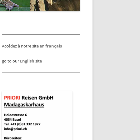
LUG ANTANANARIVO –
HALTIGKEIT
JULI : KLIMA UND WETTER IN
ANANJARY
MADAGASKAR
R ANKOMMEN
ONDERGEPÄCK BEI
AUGUST : KLIMA UND WETTER IN
INNENFLÜGEN
URANTS
EFMARKEN
MADAGASKAR
Accédez à notre site en
français
DAGASKAR
OKTOBER: KLIMA UND WETTER IN
MADAGASKAR
KAR
RESSUM
go to our
English
site
DEZEMBER : KLIMA UND WETTER
IN MADAGASKAR
NP
NP